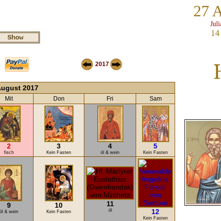
27 
Jul
14
2017
ugust 2017
Mit
Don
Fri
Sam
2
3
4
5
fisch
Kein Fasten
öl & wein
Kein Fasten
11
9
10
öl
12
öl & wein
Kein Fasten
Kein Fasten