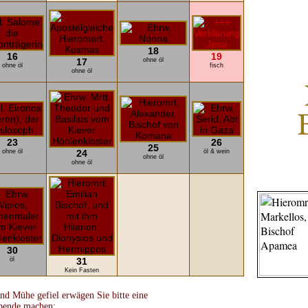
18
16
19
17
ohne öl
ohne öl
fisch
ohne öl
23
26
25
ohne öl
24
öl & wein
ohne öl
ohne öl
30
öl
31
Kein Fasten
nd Mühe gefiel erwägen Sie bitte eine
pende machen: