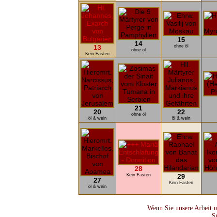
15
14
13
ohne öl
ohne öl
Kein Fasten
21
20
22
ohne öl
öl & wein
öl & wein
28
Kein Fasten
29
27
Kein Fasten
öl & wein
Wenn Sie unsere Arbeit u
S