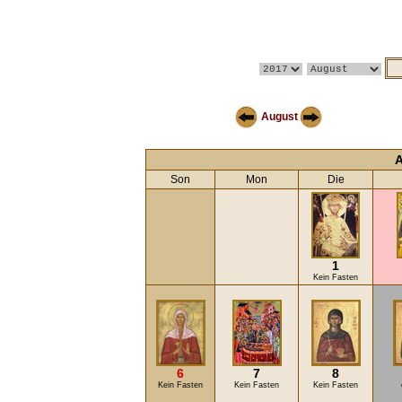
August
A
Son
Mon
Die
1
Kein Fasten
6
7
8
Kein Fasten
Kein Fasten
Kein Fasten