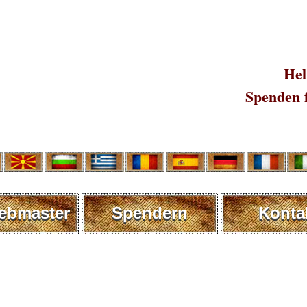
Hel
Spenden 
ebmaster
Spendern
Konta