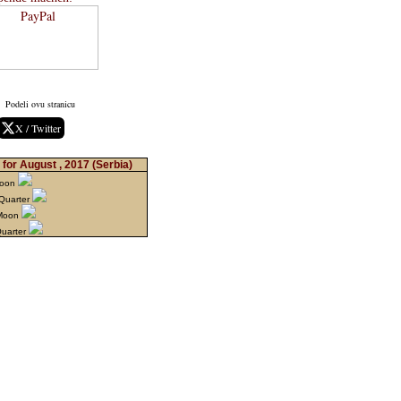
Podeli ovu stranicu
X / Twitter
for August , 2017
(Serbia)
Moon
Quarter
 Moon
Quarter