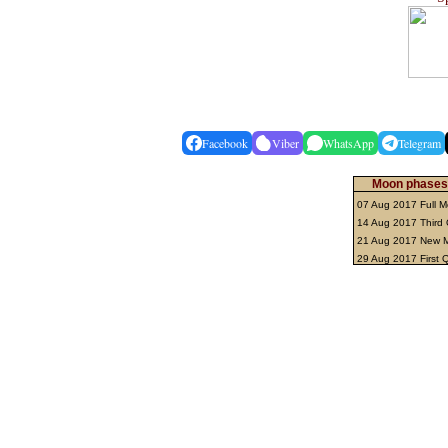
Facebook
Viber
WhatsApp
Telegram
Moon phases 
07 Aug 2017 Full 
14 Aug 2017 Third 
21 Aug 2017 New
29 Aug 2017 First 