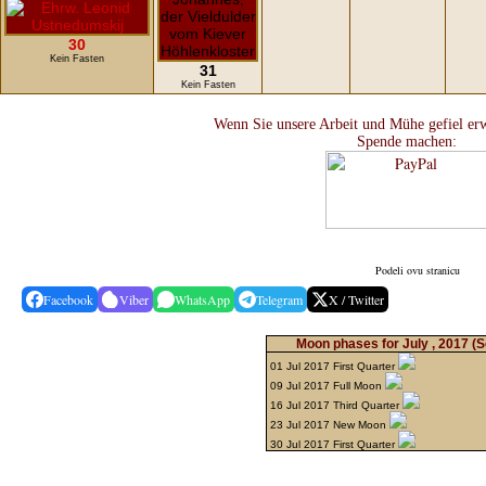
30
Kein Fasten
31
Kein Fasten
Wenn Sie unsere Arbeit und Mühe gefiel erw
Spende machen:
Podeli ovu stranicu
Facebook
Viber
WhatsApp
Telegram
X / Twitter
Moon phases for July , 2017
(S
01 Jul 2017 First Quarter
09 Jul 2017 Full Moon
16 Jul 2017 Third Quarter
23 Jul 2017 New Moon
30 Jul 2017 First Quarter