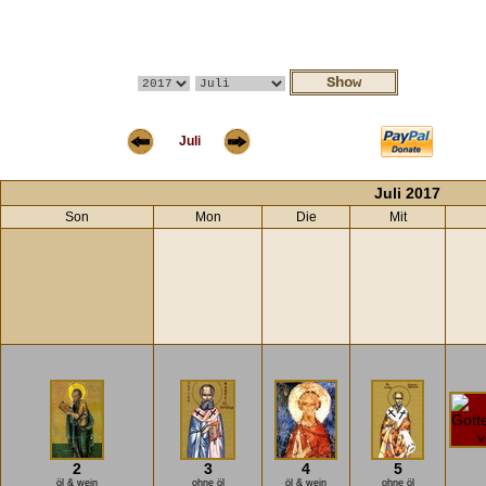
Juli
Juli 2017
Son
Mon
Die
Mit
2
3
4
5
öl & wein
ohne öl
öl & wein
ohne öl