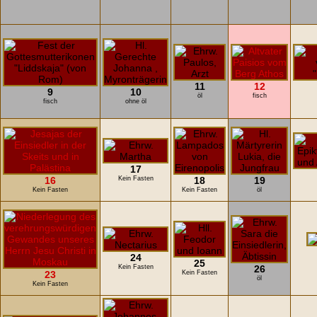
11
12
9
10
öl
fisch
fisch
ohne öl
17
16
Kein Fasten
18
19
Kein Fasten
Kein Fasten
öl
24
25
Kein Fasten
26
23
Kein Fasten
öl
Kein Fasten