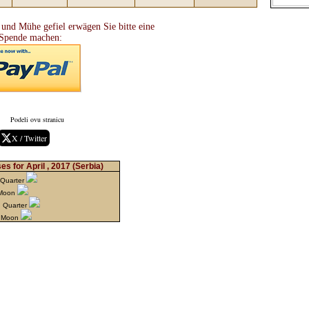
 und Mühe gefiel erwägen Sie bitte eine
Spende machen:
Podeli ovu stranicu
X / Twitter
s for April , 2017
(Serbia)
 Quarter
 Moon
d Quarter
w Moon