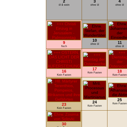
2
3
4
öl & wein
ohne öl
ohne öl
10
9
11
ohne öl
fisch
ohne öl
17
16
18
Kein Fasten
Kein Fasten
Kein Fasten
25
24
23
Kein Fasten
Kein Fasten
Kein Fasten
30