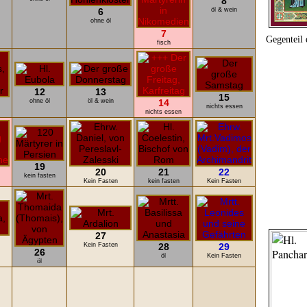
8
6
öl & wein
ohne öl
7
Gegenteil 
fisch
12
13
15
ohne öl
öl & wein
14
nichts essen
nichts essen
19
20
21
22
kein fasten
Kein Fasten
kein fasten
Kein Fasten
27
Kein Fasten
28
29
26
öl
Kein Fasten
öl