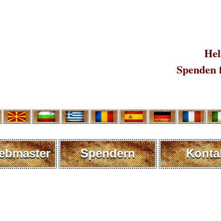
Hel
Spenden 
ebmaster
Spendern
Konta