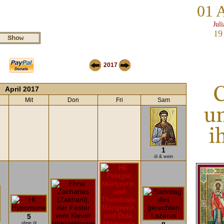
01 
Jul
19
2017
April 2017
Mit
Don
Fri
Sam
1
öl & wein
5
ohne öl