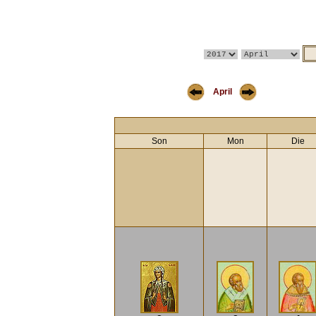
April
Son
Mon
Die