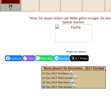
31
öl
Wenn Sie unsere Arbeit und Mühe gefiel erwägen Sie bitt
Spende machen:
Podeli ovu stranicu
Facebook
Viber
WhatsApp
Telegram
X / Twitter
Moon phases for December , 2017
(Serbia)
03 Dec 2017 Full Moon
10 Dec 2017 Third Quarter
18 Dec 2017 New Moon
26 Dec 2017 First Quarter