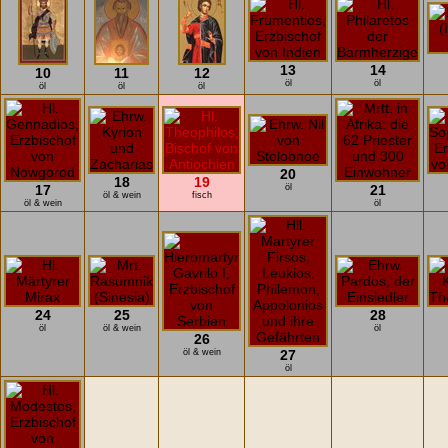
13
14
10
11
12
öl
öl
öl
öl
öl
20
18
19
17
öl
21
öl & wein
fisch
öl & wein
öl
24
25
28
öl
öl & wein
öl
26
öl & wein
27
öl