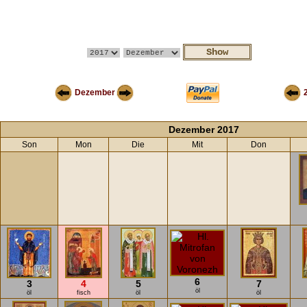
Dezember
Dezember 2017
Son
Mon
Die
Mit
Don
6
3
4
5
7
öl
öl
fisch
öl
öl