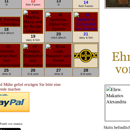
11
12
13
14
öl
Kein Fasten
öl
Kein Fasten
18
milch.&fisch
20
21
19
milch.&fisch
dairy & fish
dairy & fish
25
26
27
28
ohne öl
öl & wein
ohne öl
öl & wein
d Mühe gefiel erwägen Sie bitte eine
ende machen:
Podeli ovu stranicu
Skitis befindlic