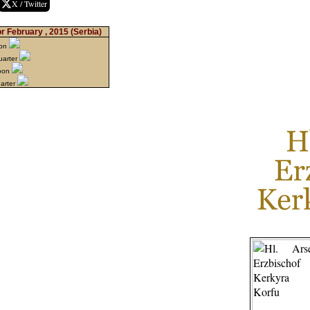
X / Twitter
r February , 2015
(Serbia)
oon
uarter
oon
uarter