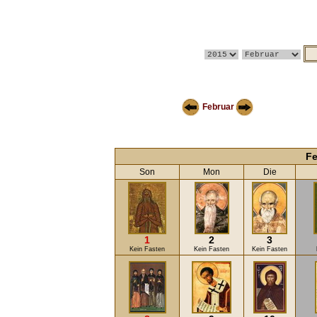
Februar
Fe
Son
Mon
Die
1
2
3
Kein Fasten
Kein Fasten
Kein Fasten