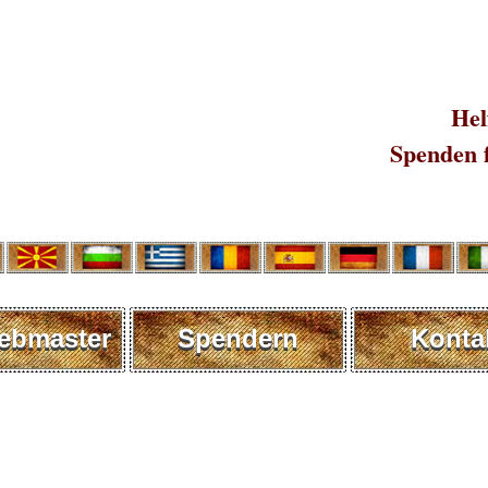
Hel
Spenden 
ebmaster
Spendern
Konta