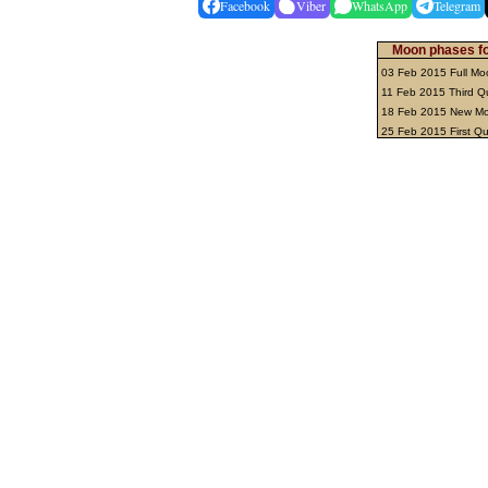
Facebook
Viber
WhatsApp
Telegram
Moon phases fo
03 Feb 2015 Full M
11 Feb 2015 Third Q
18 Feb 2015 New M
25 Feb 2015 First Q