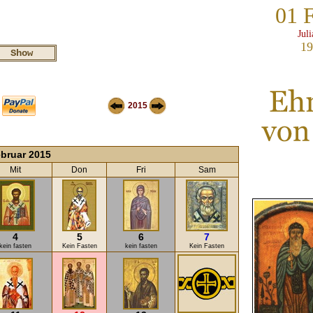
01 
Jul
19
2015
bruar 2015
Mit
Don
Fri
Sam
4
5
6
7
kein fasten
Kein Fasten
kein fasten
Kein Fasten