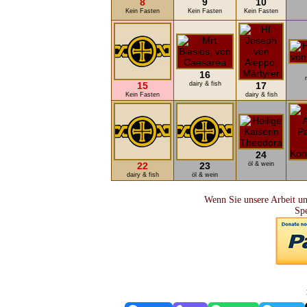
8
9
10
Kein Fasten
Kein Fasten
Kein Fasten
16
15
dairy & fish
17
Kein Fasten
dairy & fish
24
22
23
öl & wein
dairy & fish
öl & wein
Wenn Sie unsere Arbeit un
Sp