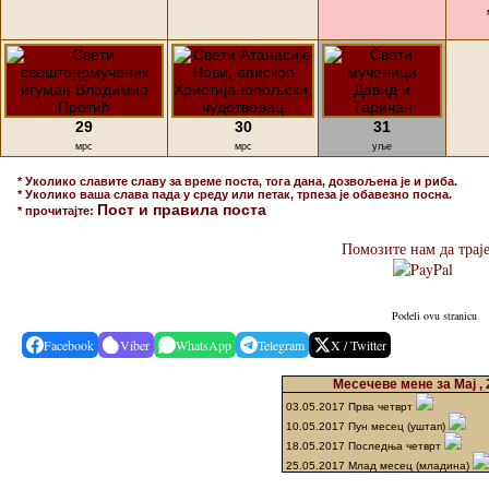
29
30
31
мрс
мрс
уље
* Уколико славите славу за време поста, тога дана, дозвољена је и риба.
* Уколико ваша слава пада у среду или петак, трпеза је обавезно посна.
Пост и правила поста
* прочитајте:
Помозите нам да трај
Podeli ovu stranicu
Facebook
Viber
WhatsApp
Telegram
X / Twitter
Месечеве мене за Мај , 
03.05.2017 Прва четврт
10.05.2017 Пун месец (уштап)
18.05.2017 Последња четврт
25.05.2017 Млад месец (младина)