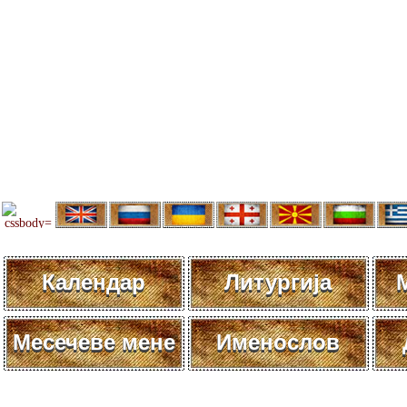
Календар
Литургија
Месечеве мене
Именослов