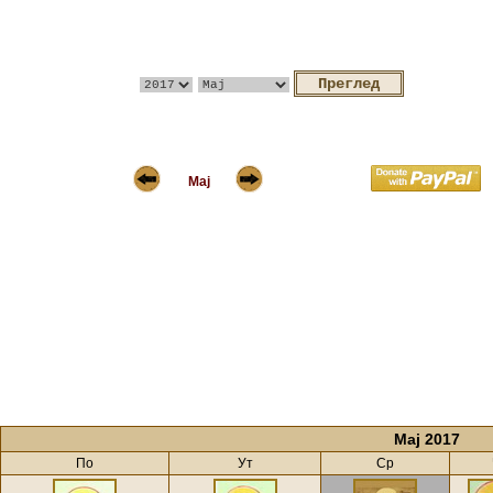
Мај
Мај 2017
По
Ут
Ср