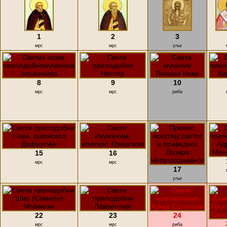
1
2
3
мрс
мрс
уље
8
9
10
мрс
мрс
риба
15
16
мрс
мрс
17
уље
22
23
24
мрс
мрс
риба