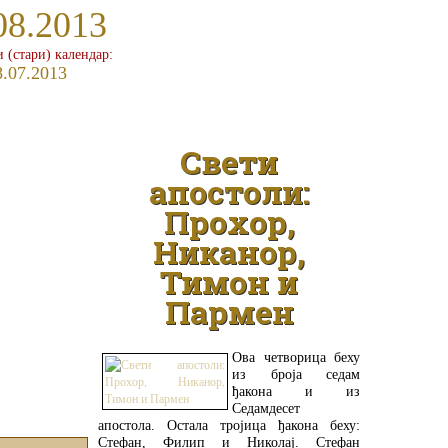
08.2013
и (стари) календар:
8.07.2013
Свети
апостоли:
Прохор,
Никанор,
Тимон и
Пармен
Ова четворица беху
из броја седам
ђакона и из
Седамдесет
апостола. Остала тројица ђакона беху:
Стефан, Филип и Николај. Стефан