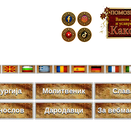
ургија
Молитвеник
Слав
нослов
Дародавци
За вебма