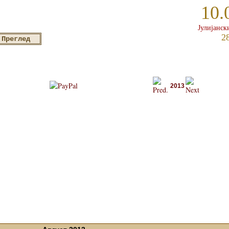
10.
Јулијанск
2
2013