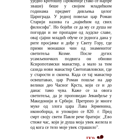
уједно кротошћу Прокопије (тако се најпре
зваше) беше у својим младићким
годинама предмет дивљења целог
Цариграда. У једној повељи цар Роман
Старији назива га „највећим од свих
философа”. Но бојећи се да му се душа не
погорди и не пропадне од људске славе,
овај сјајни младић обуче се једнога дана у
рите просјачке и дође у Свету Гору, где
прими монашки чин од знаменитог
светитеља Козме. После дугих
усамљеничких подвига он обнови
Ксиропотамски манастир, а мало за тим
сазида нови манастир Светопавловски, где
у старости и сконча. Када се тај манастир
освештавао, цар Роман пошље на дар
велики део Часног Крста, који се и до
данас тамо чува. Каже се за овога
светитеља, да је проповедао Јеванђеље у
Македонији и Србији. Претрпео је многе
муке од злога цара Лава Јерменина,
иконоборца, и упокојио се 820. г. Пред
смрт своју свети Павле рече братији: „Ево
стиже час, који је душа моја увек желела и
од кога се тело моје увек страшило”.