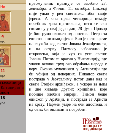
првомученик празнује се засебно 27.
Не
децембра, а Филип 11. октобра. Николај
није ушао у ред светитеља због своје
јереси. А она прва четворица немају
посебних дана празновања, него се сви
спомињу у овај један дан, 28. јула. Прохор
је био рукоположен од апостола Петра за
4
епископа никомидијског. Био је неко време
мрс
на служби код светог Јована Јеванђелиста,
и на острву Патмосу забележио је
откровења, која је чуо са уста светог
Јована. Потом се вратио у Никомидију, где
уложи велики труд око обраћања народа у
веру. Сконча мученички у Антиохији где
11
би убијен од неверних. Никанор свети
мрс
пострада у Јерусалиму истог дана кад и
свети Стефан архиђакон, а ускоро за њим
и две хиљаде других хришћана, које
побише злобни Јевреји. Тимон беше
18
епископ у Арабији, и пострада за Христа
уље
на крсту. Пармен умре на очи апостола, и
од ових би оплакан и погребен.
ДЕТАЉНИЈЕ