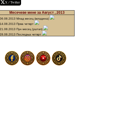
X / Twitter
Месечеве мене за Август , 2013
06.08.2013 Млад месец (младина)
14.08.2013 Прва четврт
21.08.2013 Пун месец (уштап)
28.08.2013 Последња четврт