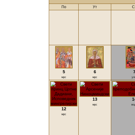
По
Ут
С
5
6
мрс
мрс
у
13
1
мрс
во
12
мрс