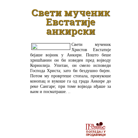
Свети мученик
Евстатије
анкирски
Свети мученик
Христов Евстатије
бејаше војник у Анкири. Пошто беше
хришћанин он би изведен пред војводу
Корнилија. Упитан, он смело исповеди
Господа Христа; зато би бездушно бијен.
Потом му провртеше стопала, провукоше
конопац и вукоше га од града Анкире до
реке Сангаре; при томе војвода иђаше за
њим и посматраше. ..
ДЕТАЉНИЈЕ