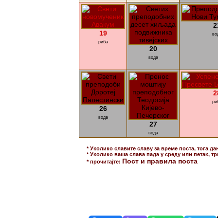
2
19
во
риба
20
вода
2
ри
26
вода
27
вода
* Уколико славите славу за време поста, тога да
* Уколико ваша слава пада у среду или петак, тр
Пост и правила поста
* прочитајте: