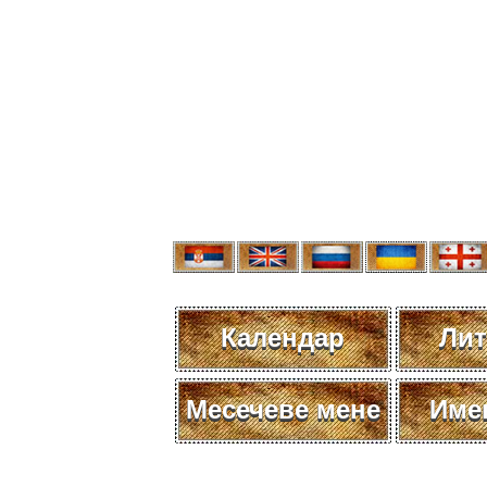
Календар
Лит
Месечеве мене
Име