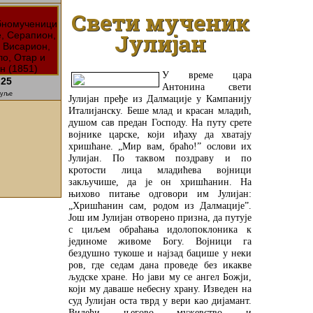
Свети мученик
Јулијан
У време цара
25
Антонина свети
уље
Јулијан пређе из Далмације у Кампанију
Италијанску. Беше млад и красан младић,
душом сав предан Господу. На путу срете
војнике царске, који иђаху да хватају
хришћане. „Мир вам, браћо!” ослови их
Јулијан. По таквом поздраву и по
кротости лица младићева војници
закључише, да је он хришћанин. На
њихово питање одговори им Јулијан:
„Хришћанин сам, родом из Далмације”.
Још им Јулијан отворено призна, да путује
с циљем обраћања идолопоклоника к
јединоме живоме Богу. Војници га
бездушно тукоше и најзад бацише у неки
ров, где седам дана проведе без икакве
људске хране. Но јави му се ангел Божји,
који му даваше небесну храну. Изведен на
суд Јулијан оста тврд у вери као дијамант.
Видећи његово мужевство и