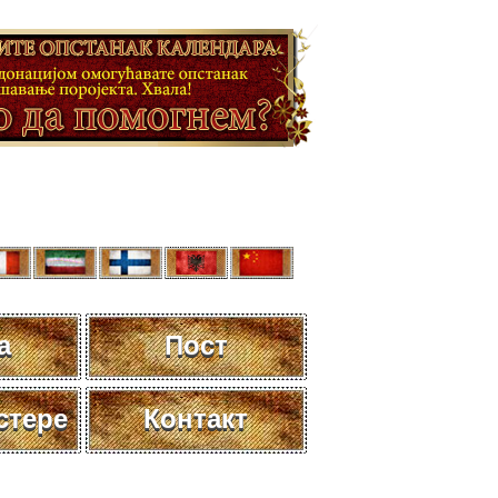
а
Пост
стере
Контакт