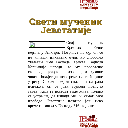
ДЕТАЉНИЈЕ
Свети мученик
Јевстатије
Овај мученик
Христов беше
војник у Анкири. Потргнут на суд он се
не уплаши никаквих мука, но слободно
хваљаше име Господа Христа. Војвода
Корнилије нареди, те му провртеше
стопала, провукоше конопац и вукоше
човека Божјег до неке реке, па га бацише
у реку. Силом Божјом спасен и од рана
исцељен, он се јави војводи потпуно
здрав. Када га војвода виде жива, толико
се устраши, да извади мач и самог себе
прободе. Јевстатије поживе још неко
време и сконча у Господу 316. године.
ДЕТАЉНИЈЕ