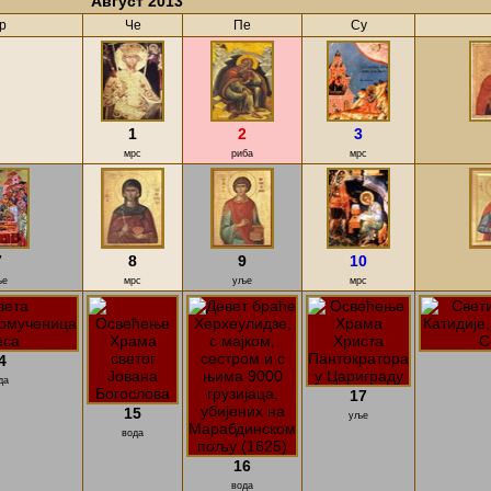
Август 2013
р
Че
Пе
Су
1
2
3
мрс
риба
мрс
7
8
9
10
ље
мрс
уље
мрс
4
да
17
15
уље
вода
16
вода