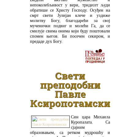
непоколебљивост у вери, тридесет људи
обратише се Христу Господу. Осуђен на
смрт свети Јулијан клече и уздиже
молитву Богу, благодарећи за свој
мученички подвиг и молећи Га, да се
смилује свима онима који буду поштовали
спомен његов. Би посечен секиром, и
предаде дух Богу.
ДЕТАЉНИЈЕ
Свети
преподобни
Павле
Ксиропотамски
Син цара Михаила
Куропалата. Са
сјајним
образовањем, са ретком мудрошћу и