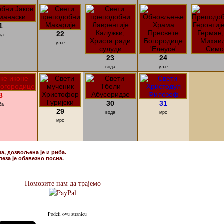
1
22
да
уље
23
24
вода
уље
8
30
31
ба
29
вода
мрс
мрс
на, дозвољена је и риба.
пеза је обавезно посна.
Помозите нам да трајемо
Podeli ovu stranicu