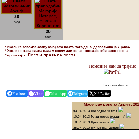
29
вода
30
вода
* Уколико славите славу за време поста, тога дана, дозвољена је и риба.
* Уколико ваша слава пада у среду или петак, трпеза је обавезно посна.
Пост и правила поста
* прочитајте:
Помозите нам да трајемо
Podeli ovu stranicu
Facebook
Viber
WhatsApp
Telegram
X / Twitter
Месечеве мене за Април , 20
03.04.2013 Последња четврт
10.04.2013 Млад месец (младина)
18.04.2013 Прва четврт
25.04.2013 Пун месец (уштап)