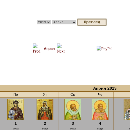
Април
Април 2013
По
Ут
Ср
Че
1
2
3
4
вода
вода
вода
вода