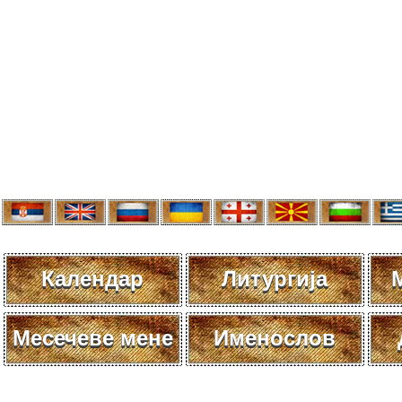
Календар
Литургија
Месечеве мене
Именослов