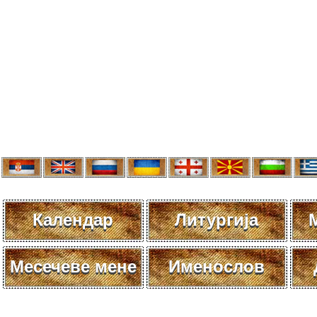
Календар
Литургија
Месечеве мене
Именослов