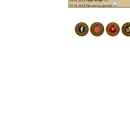
19.01.2013 Прва четврт
27.01.2013 Пун месец (уштап)