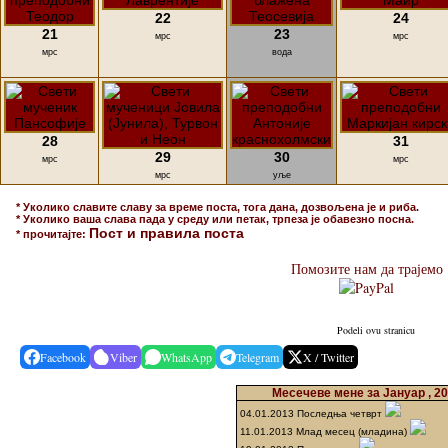
22
24
21
23
мрс
мрс
мрс
вода
28
31
29
30
мрс
мрс
мрс
уље
* Уколико славите славу за време поста, тога дана, дозвољена је и риба.
* Уколико ваша слава пада у среду или петак, трпеза је обавезно посна.
Пост и правила поста
* прочитајте:
Помозите нам да трајемо
Podeli ovu stranicu
Facebook
Viber
WhatsApp
Telegram
X / Twitter
Месечеве мене за Јануар , 2
04.01.2013 Последња четврт
11.01.2013 Млад месец (младина)