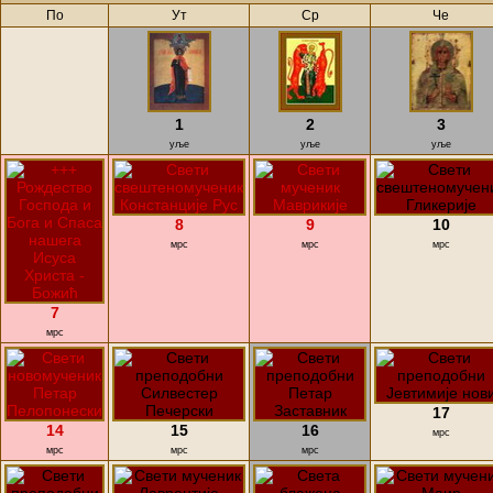
По
Ут
Ср
Че
1
2
3
уље
уље
уље
8
9
10
мрс
мрс
мрс
7
мрс
17
14
15
16
мрс
мрс
мрс
мрс