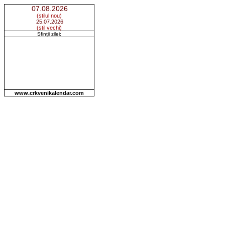
07.08.2026
(stilul nou)
25.07.2026
(stil vechi)
Sfinții zilei:
Adormirea Sfintei Ana
Sf. Olimpiada Diaconiţa
Sf. Cuvioasa Eupraxia
Pomenirea Sfinţilor o sută şaizeci
şi cinci de părinţi, de la al
Cincilea Sinod Ecumenic
www.crkvenikalendar.com